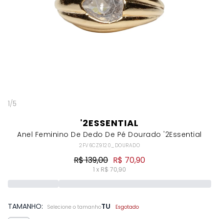
1
/
5
'2ESSENTIAL
Anel Feminino De Dedo De Pé Dourado '2Essential
2FV6CZ9120_DOURADO
R$ 139,00
R$ 70,90
1 x R$ 70,90
TAMANHO:
TU
Selecione o tamanho
Esgotado