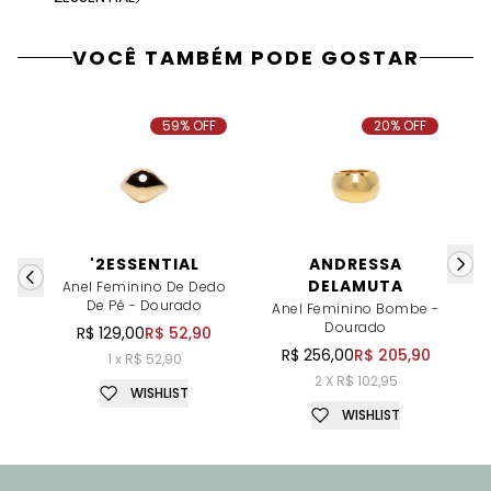
VOCÊ TAMBÉM PODE GOSTAR
59% OFF
20% OFF
'2ESSENTIAL
ANDRESSA
DELAMUTA
Anel Feminino De Dedo
A
De Pé - Dourado
Anel Feminino Bombe -
Dourado
R$ 129,00
R$ 52,90
R$ 256,00
R$ 205,90
1 x R$ 52,90
2 X R$ 102,95
WISHLIST
WISHLIST