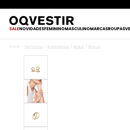
SALE
NOVIDADES
FEMININO
MASCULINO
MARCAS
ROUPAS
V
Início
>
Feminino
/
Acessórios
/
Anéis
/
Bijoux