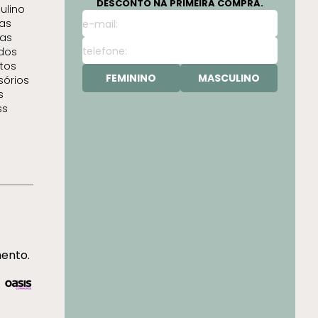
DESCONTO NA PRIMEIRA COMPRA.
ulino
as
as
idos
tos
FEMININO
MASCULINO
sórios
s
ss
mento.