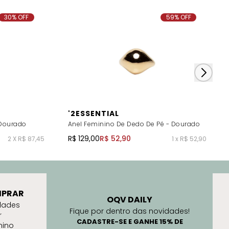
30% OFF
59% OFF
'2ESSENTIAL
 Dourado
Anel Feminino De Dedo De Pé - Dourado
R$ 129,00
R$ 52,90
2 X R$ 87,45
1 x R$ 52,90
PRAR
OQV DAILY
dades
Fique por dentro das novidades!
r
CADASTRE-SE E GANHE 15% DE
nino