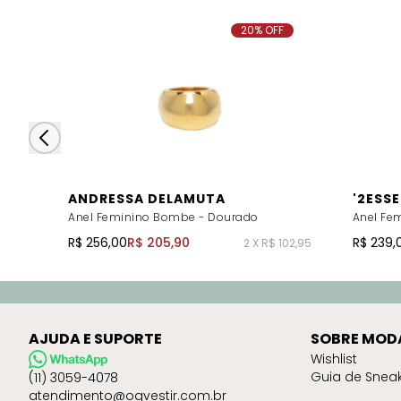
20% OFF
ANDRESSA DELAMUTA
'2ESS
Anel Feminino Bombe - Dourado
Anel Fe
R$ 256,00
R$ 205,90
R$ 239,
2 X R$ 102,95
AJUDA E SUPORTE
SOBRE MOD
Wishlist
Guia de Snea
(11) 3059-4078
atendimento@oqvestir.com.br