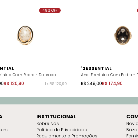
49% OFF
ENTIAL
'2ESSENTIAL
minino Com Pedra - Dourado
Anel Feminino Com Pedra -
00
R$ 120,90
R$ 249,00
R$ 174,90
1 x R$ 120,90
A
INSTITUCIONAL
COM
Sobre Nós
Novi
kers
Política de Privacidade
Baza
Regulamento e Promoções
Femi