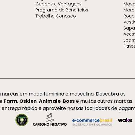
Cupons e Vantagens
Masc
Programa de Benefícios
Marc
Trabalhe Conosco
Roup
Vest
Sapa
Aces
Jean
Fitne
s marcas em moda feminina e masculina. Descubra as
de
Farm
,
Osklen
,
Animale
,
Boss
e muitas outras marcas
 entrega rápida e aproveite nossas facilidades de paga