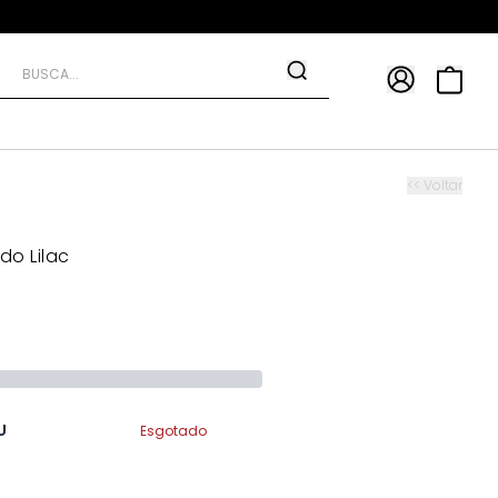
APP
9*
TRA10*
<< Voltar
do Lilac
U
Esgotado