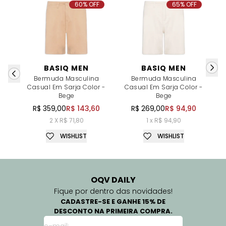
60% OFF
65% OFF
BASIQ MEN
BASIQ MEN
Bermuda Masculina
Bermuda Masculina
Casual Em Sarja Color -
Casual Em Sarja Color -
Bege
Bege
R$ 359,00
R$ 143,60
R$ 269,00
R$ 94,90
2 X R$ 71,80
1 x R$ 94,90
WISHLIST
WISHLIST
OQV DAILY
Fique por dentro das novidades!
CADASTRE-SE E GANHE 15% DE
DESCONTO NA PRIMEIRA COMPRA.