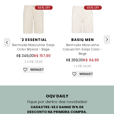
55% OFF
65% OFF
'2 ESSENTIAL
BASIQ MEN
Bermuda Masculina Sarja
Bermuda Masculina
Color Básica - Bege
Casual Em Sarja Color -
C
Bege
R$ 349,00
R$ 157,90
R$ 269,00
R$ 94,90
2 X R$ 78,95
1 x R$ 94,90
WISHLIST
WISHLIST
OQV DAILY
Fique por dentro das novidades!
CADASTRE-SE E GANHE 15% DE
DESCONTO NA PRIMEIRA COMPRA.