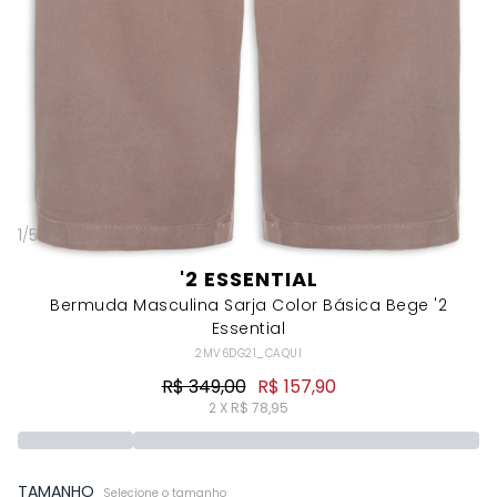
1
/
5
'2 ESSENTIAL
Bermuda Masculina Sarja Color Básica Bege '2
Essential
2MV6DG21_CAQUI
R$ 349,00
R$ 157,90
2 X R$ 78,95
TAMANHO
Selecione o tamanho