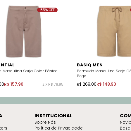
55% OFF
ENTIAL
BASIQ MEN
 Masculina Sarja Color Básica -
Bermuda Masculina Sarja Cós
Bege
00
R$ 157,90
R$ 269,00
R$ 148,90
2 X R$ 78,95
A
INSTITUCIONAL
COM
Sobre Nós
Novi
kers
Política de Privacidade
Baza