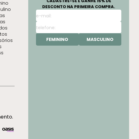
CADASTRE-SE E GANHE 15% DE
nino
DESCONTO NA PRIMEIRA COMPRA.
ulino
as
as
idos
tos
FEMININO
MASCULINO
sórios
s
ss
mento.