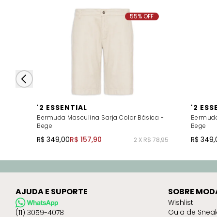
55% OFF
'2 ESSENTIAL
'2 ESS
Bermuda Masculina Sarja Color Básica -
Bermuda
Bege
Bege
R$ 349,00
R$ 157,90
R$ 349,
2 X R$ 78,95
AJUDA E SUPORTE
SOBRE MOD
Wishlist
Guia de Snea
(11) 3059-4078