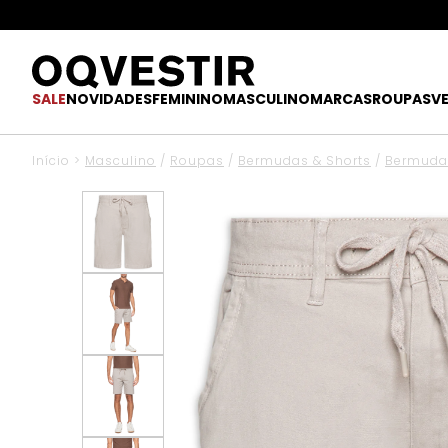
SALE
NOVIDADES
FEMININO
MASCULINO
MARCAS
ROUPAS
V
Início
>
Masculino
/
Roupas
/
Bermudas & Shorts
/
Bermuda