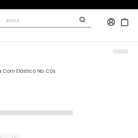
APP
9*
TRA10*
<< Voltar
a Com Elástico No Cós