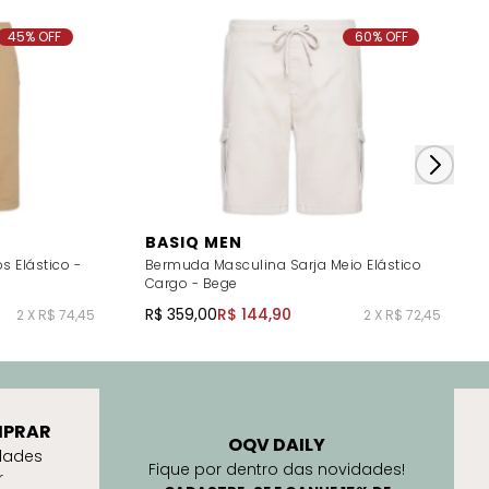
45% OFF
60% OFF
BASIQ MEN
 Elástico -
Bermuda Masculina Sarja Meio Elástico
Cargo - Bege
R$ 359,00
R$ 144,90
2 X R$ 74,45
2 X R$ 72,45
PRAR
OQV DAILY
dades
Fique por dentro das novidades!
r