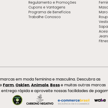
Regulamento e Promoções
Femi
Cupons e Vantagens
Masc
Programa de Benefícios
Marc
Trabalhe Conosco
Roup
Vest
Sapa
Aces
Jean
Fitne
s marcas em moda feminina e masculina. Descubra as
de
Farm
,
Osklen
,
Animale
,
Boss
e muitas outras marcas
 entrega rápida e aproveite nossas facilidades de paga