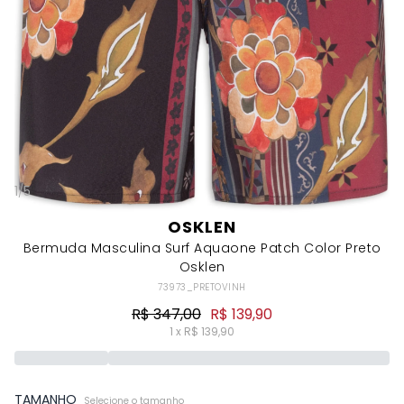
1
/
5
OSKLEN
Bermuda Masculina Surf Aquaone Patch Color Preto
Osklen
73973_PRETOVINH
R$ 347,00
R$ 139,90
1 x R$ 139,90
TAMANHO
Selecione o tamanho