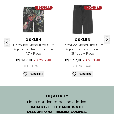
35% OFF
40% OFF
OSKLEN
OSKLEN
Bermuda Masculina Surf
Bermuda Masculina Surf
B
Aquaone Flex Botanique
Aquaone New Urban
N
A7 - Preto
Stripes - Preto
R$ 347,00
R$ 226,90
R$ 347,00
R$ 208,90
3 X R$ 75,63
2 X R$ 104,45
WISHLIST
WISHLIST
OQV DAILY
Fique por dentro das novidades!
CADASTRE-SE E GANHE 15% DE
DESCONTO NA PRIMEIRA COMPRA.