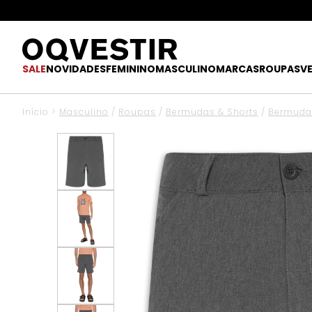
SALE
NOVIDADES
FEMININO
MASCULINO
MARCAS
ROUPAS
V
Início
>
Masculino
/
Roupas
/
Bermudas & Shorts
/
Bermuda