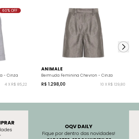
60% OFF
ANIMALE
a - Cinza
Bermuda Feminina Chevron - Cinza
R$ 1.298,00
4 X R$ 85,22
10 X R$ 129,80
PRAR
OQV DAILY
dades
Fique por dentro das novidades!
r