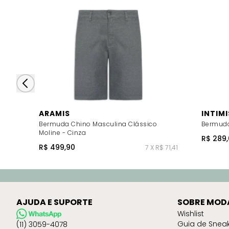
ARAMIS
INTIMI
Bermuda Chino Masculina Clássico
Bermuda
Moline - Cinza
R$ 289,
R$ 499,90
7 X R$ 71,41
AJUDA E SUPORTE
SOBRE MOD
Wishlist
Guia de Snea
(11) 3059-4078