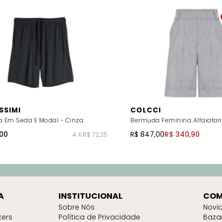
SSIMI
COLCCI
 Em Seda E Modal - Cinza
Bermuda Feminina Alfaiatari
00
R$ 847,00
R$ 340,90
4 X R$ 72,25
A
INSTITUCIONAL
COM
Sobre Nós
Novi
kers
Política de Privacidade
Baza