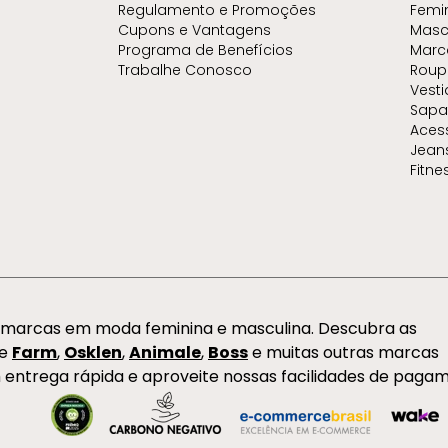
Regulamento e Promoções
Femi
Cupons e Vantagens
Masc
Programa de Benefícios
Marc
Trabalhe Conosco
Roup
Vest
Sapa
Aces
Jean
Fitne
s marcas em moda feminina e masculina. Descubra as
de
Farm
,
Osklen
,
Animale
,
Boss
e muitas outras marcas
 entrega rápida e aproveite nossas facilidades de paga