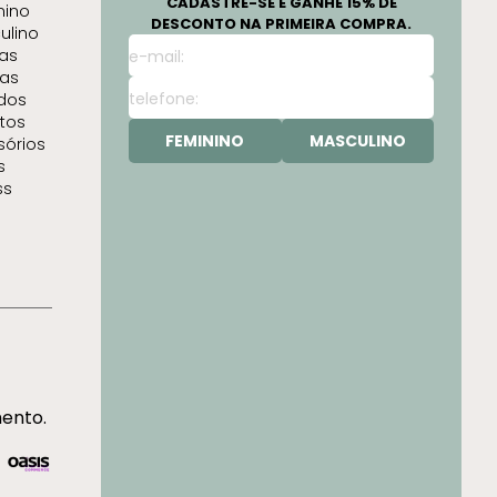
CADASTRE-SE E GANHE 15% DE
nino
DESCONTO NA PRIMEIRA COMPRA.
ulino
as
as
idos
tos
FEMININO
MASCULINO
sórios
s
ss
mento.