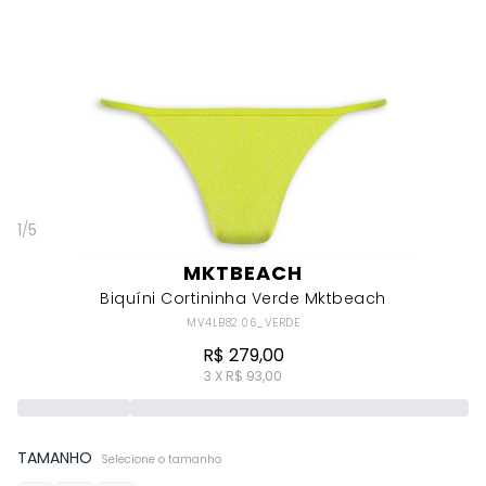
1
/
5
MKTBEACH
Biquíni Cortininha Verde Mktbeach
MV4LB82.06_VERDE
R$ 279,00
3 X R$ 93,00
TAMANHO
Selecione o tamanho