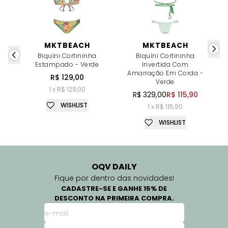
MKTBEACH
MKTBEACH
Biquíni Cortininha
Biquíni Cortininha
Estampado - Verde
Invertida Com
Amarração Em Corda -
R$ 129,00
Verde
1 x R$ 129,00
R$ 329,00
R$ 115,90
WISHLIST
1 x R$ 115,90
WISHLIST
OQV DAILY
Fique por dentro das novidades!
CADASTRE-SE E GANHE 15% DE
DESCONTO NA PRIMEIRA COMPRA.