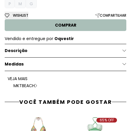
P
M
G
WISHLIST
COMPARTILHAR
COMPRAR
Vendido e entregue por
Oqvestir
Descrição
Medidas
VEJA MAIS
MKTBEACH
VOCÊ TAMBÉM PODE GOSTAR
65% OFF