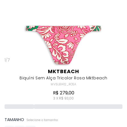
1
/
7
MKTBEACH
Biquíni Sem Alça Tricolor Rosa Mktbeach
MV5LB1412_ROSA
R$ 279,00
3 X R$ 93,00
TAMANHO
Selecione o tamanho