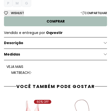
P
M
G
WISHLIST
COMPARTILHAR
COMPRAR
Vendido e entregue por
Oqvestir
Descrição
Medidas
VEJA MAIS
MKTBEACH
VOCÊ TAMBÉM PODE GOSTAR
60% OFF