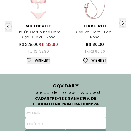
MKTBEACH
CARU RIO
Biquíni Cortininha Com
Alça Vai Com Tudo -
B
Alça Dupla - Rosa
Rosa
R$ 329,00
R$ 132,90
R$ 80,00
1 x R$ 132,90
1 x R$ 80,00
WISHLIST
WISHLIST
OQV DAILY
Fique por dentro das novidades!
CADASTRE-SE E GANHE 15% DE
DESCONTO NA PRIMEIRA COMPRA.