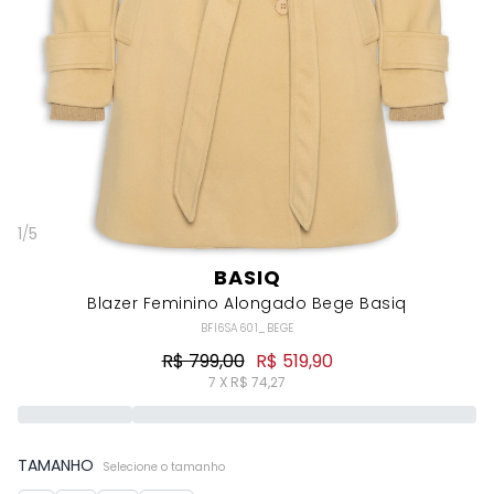
1
/
5
BASIQ
Blazer Feminino Alongado Bege Basiq
BFI6SA601_BEGE
R$ 799,00
R$ 519,90
7 X R$ 74,27
TAMANHO
Selecione o tamanho