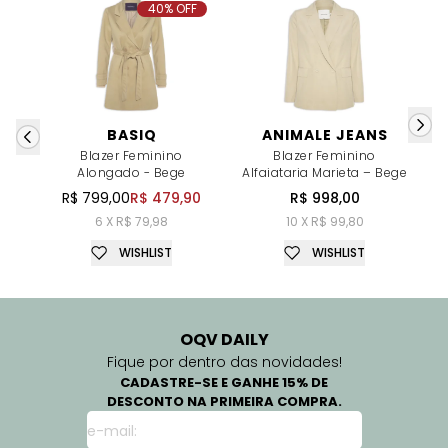
40% OFF
BASIQ
ANIMALE JEANS
Blazer Feminino
Blazer Feminino
Alongado - Bege
Alfaiataria Marieta – Bege
R$ 799,00
R$ 479,90
R$ 998,00
6 X R$ 79,98
10 X R$ 99,80
WISHLIST
WISHLIST
OQV DAILY
Fique por dentro das novidades!
CADASTRE-SE E GANHE 15% DE
DESCONTO NA PRIMEIRA COMPRA.