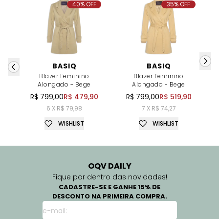
40% OFF
35% OFF
BASIQ
BASIQ
Blazer Feminino
Blazer Feminino
Alongado - Bege
Alongado - Bege
R$ 799,00
R$ 479,90
R$ 799,00
R$ 519,90
6 X R$ 79,98
7 X R$ 74,27
WISHLIST
WISHLIST
OQV DAILY
Fique por dentro das novidades!
CADASTRE-SE E GANHE 15% DE
DESCONTO NA PRIMEIRA COMPRA.