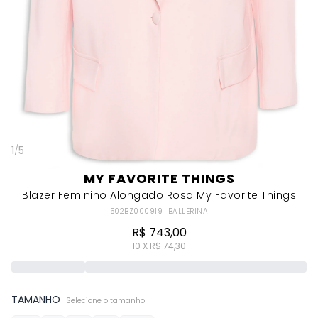
1
/
5
MY FAVORITE THINGS
Blazer Feminino Alongado Rosa My Favorite Things
502BZ000919_BALLERINA
R$ 743,00
10 X R$ 74,30
TAMANHO
Selecione o tamanho