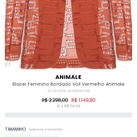
1
/
7
ANIMALE
Blazer Feminino Bordado Voil Vermelho Animale
03.04.0539_MARROMAMB
R$ 2.298,00
R$ 1.149,90
10 X R$ 114,99
TAMANHO
Selecione o tamanho