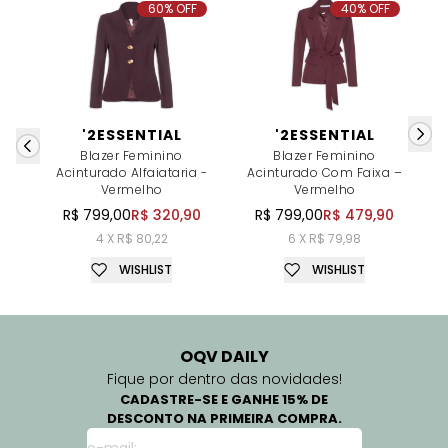
60% OFF
40% OFF
'2ESSENTIAL
'2ESSENTIAL
Blazer Feminino
Blazer Feminino
Acinturado Alfaiataria -
Acinturado Com Faixa –
Vermelho
Vermelho
R$ 799,00
R$ 320,90
R$ 799,00
R$ 479,90
4 X R$ 80,22
6 X R$ 79,98
WISHLIST
WISHLIST
OQV DAILY
Fique por dentro das novidades!
CADASTRE-SE E GANHE 15% DE
DESCONTO NA PRIMEIRA COMPRA.