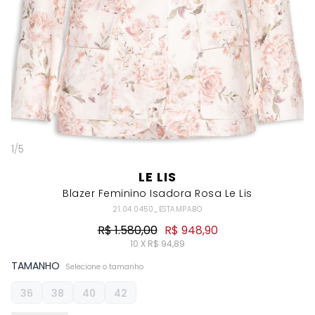
1
/
5
LE LIS
Blazer Feminino Isadora Rosa Le Lis
21.04.0450_ESTAMPABO
R$ 1.580,00
R$ 948,90
10 X R$ 94,89
TAMANHO
Selecione o tamanho
36
38
40
42