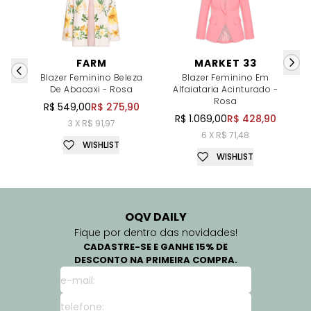
FARM
MARKET 33
Blazer Feminino Beleza
Blazer Feminino Em
De Abacaxi - Rosa
Alfaiataria Acinturado -
Rosa
R$ 549,00
R$ 275,90
R$ 1.069,00
R$ 428,90
3 X R$ 91,97
6 X R$ 71,48
WISHLIST
WISHLIST
OQV DAILY
Fique por dentro das novidades!
CADASTRE-SE E GANHE 15% DE
DESCONTO NA PRIMEIRA COMPRA.