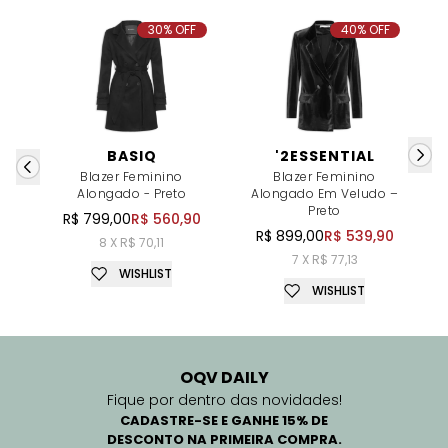
30% OFF
40% OFF
BASIQ
'2ESSENTIAL
Blazer Feminino
Blazer Feminino
Alongado - Preto
Alongado Em Veludo –
Preto
R$ 799,00
R$ 560,90
R$ 899,00
R$ 539,90
8 X R$ 70,11
7 X R$ 77,13
WISHLIST
WISHLIST
OQV DAILY
Fique por dentro das novidades!
CADASTRE-SE E GANHE 15% DE
DESCONTO NA PRIMEIRA COMPRA.