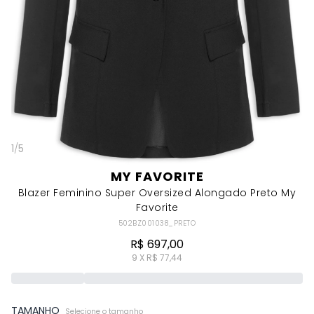
1
/
5
MY FAVORITE
Blazer Feminino Super Oversized Alongado Preto My
Favorite
502BZ001038_PRETO
R$ 697,00
9 X R$ 77,44
TAMANHO
Selecione o tamanho