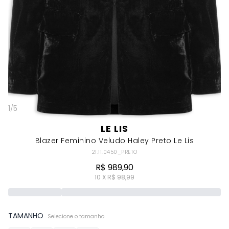
1
/
5
LE LIS
Blazer Feminino Veludo Haley Preto Le Lis
21.11.0450_PRETO
R$ 989,90
10 X R$ 98,99
TAMANHO
Selecione o tamanho