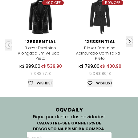
40% OFF
50% OFF
'2ESSENTIAL
'2ESSENTIAL
Blazer Feminino
Blazer Feminino
Alongado Em Veludo –
Acinturado Com Faixa –
Preto
Preto
R$ 899,00
R$ 539,90
R$ 799,00
R$ 400,90
7 X R$ 77,13
5 X R$ 80,18
WISHLIST
WISHLIST
OQV DAILY
Fique por dentro das novidades!
CADASTRE-SE E GANHE 15% DE
DESCONTO NA PRIMEIRA COMPRA.