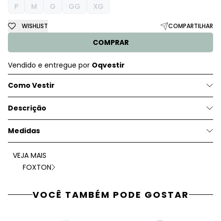
P
M
G
GG
XG
WISHLIST
COMPARTILHAR
COMPRAR
Vendido e entregue por
Oqvestir
Como Vestir
Descrição
Medidas
VEJA MAIS
FOXTON
VOCÊ TAMBÉM PODE GOSTAR