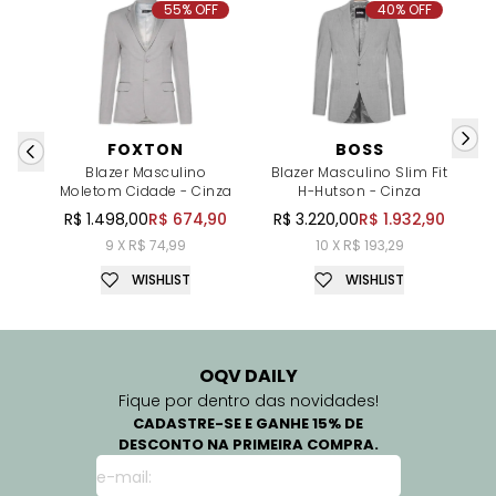
55% OFF
40% OFF
FOXTON
BOSS
Blazer Masculino
Blazer Masculino Slim Fit
Bl
Moletom Cidade - Cinza
H-Hutson - Cinza
R$ 1.498,00
R$ 674,90
R$ 3.220,00
R$ 1.932,90
9 X R$ 74,99
10 X R$ 193,29
WISHLIST
WISHLIST
OQV DAILY
Fique por dentro das novidades!
CADASTRE-SE E GANHE 15% DE
DESCONTO NA PRIMEIRA COMPRA.