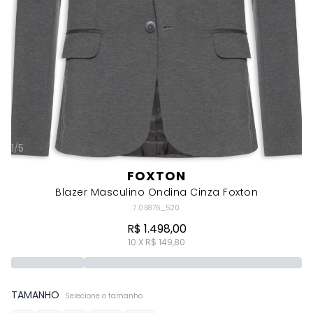
1
/
5
FOXTON
Blazer Masculino Ondina Cinza Foxton
7.06876_520
R$ 1.498,00
10 X R$ 149,80
TAMANHO
Selecione o tamanho