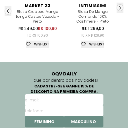
MARKET 33
INTIMISSIMI
Blusa Cropped Manga
Blusa De Manga
Longa Costas Vazada -
Comprida 100%
Preto
Cashmere - Preto
R$ 249,00
R$ 100,90
R$ 1.299,00
1 x R$ 100,90
10 X R$ 129,90
WISHLIST
WISHLIST
OQV DAILY
Fique por dentro das novidades!
CADASTRE-SE E GANHE 15% DE
DESCONTO NA PRIMEIRA COMPRA.
FEMININO
MASCULINO