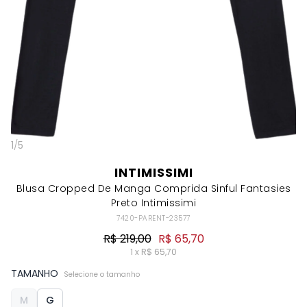
1
/
5
INTIMISSIMI
Blusa Cropped De Manga Comprida Sinful Fantasies
Preto Intimissimi
7420-PARENT-23577
R$ 219,00
R$ 65,70
1 x R$ 65,70
TAMANHO
Selecione o tamanho
M
G