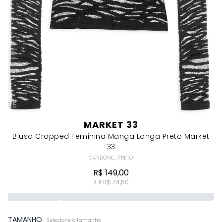
1
/
5
MARKET 33
Blusa Cropped Feminina Manga Longa Preto Market
33
CARDONE_PRETO
R$ 149,00
2 X R$ 74,50
TAMANHO
Selecione o tamanho