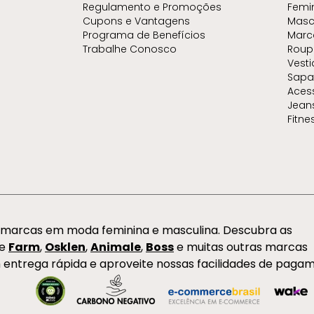
Regulamento e Promoções
Femi
Cupons e Vantagens
Masc
Programa de Benefícios
Marc
Trabalhe Conosco
Roup
Vest
Sapa
Aces
Jean
Fitne
s marcas em moda feminina e masculina. Descubra as
de
Farm
,
Osklen
,
Animale
,
Boss
e muitas outras marcas
 entrega rápida e aproveite nossas facilidades de paga