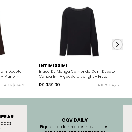
INTIMISSIMI
Com Decote
Blusa De Manga Comprida Com Decote
t - Marrom
Canoa Em Algodão Ultralight - Preto
R$ 339,00
4 X R$ 84,75
4 X R$ 84,75
PRAR
OQV DAILY
dades
Fique por dentro das novidades!
r