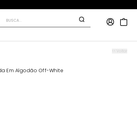
APP
9*
TRA10*
<< Voltar
da Em Algodão Off-White