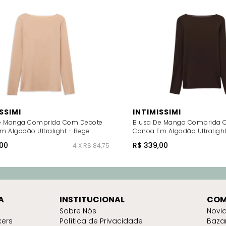
SSIMI
INTIMISSIMI
e Manga Comprida Com Decote
Blusa De Manga Comprida 
m Algodão Ultralight - Bege
Canoa Em Algodão Ultraligh
00
R$ 339,00
4 X R$ 84,75
A
INSTITUCIONAL
COM
Sobre Nós
Novi
kers
Política de Privacidade
Baza