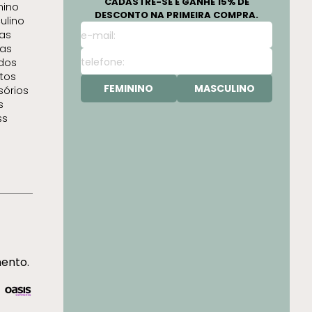
CADASTRE-SE E GANHE 15% DE
nino
DESCONTO NA PRIMEIRA COMPRA.
ulino
as
as
idos
tos
FEMININO
MASCULINO
sórios
s
ss
mento.