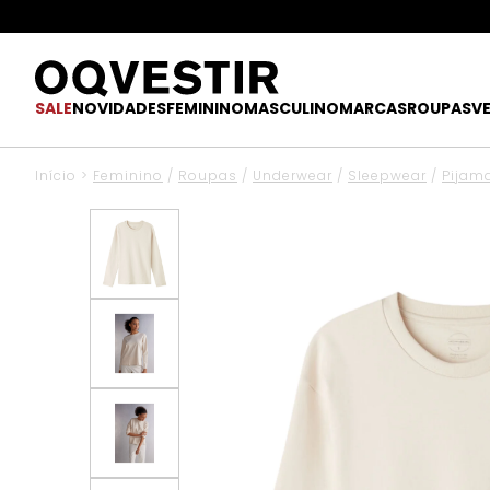
SALE
NOVIDADES
FEMININO
MASCULINO
MARCAS
ROUPAS
V
Início
>
Feminino
/
Roupas
/
Underwear
/
Sleepwear
/
Pijam