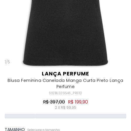
1
/
5
LANÇA PERFUME
Blusa Feminina Canelada Manga Curta Preto Lança
Perfume
502BL009546_PRETO
R$ 397,00
R$ 199,90
2 X R$ 99,95
TAMANHO
Selecione o tamanho