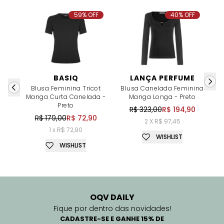
59% OFF
40% OFF
BASIQ
LANÇA PERFUME
Blusa Feminina Tricot
Blusa Canelada Feminina
Manga Curta Canelada -
Manga Longa - Preto
A
Preto
R$ 323,00
R$ 194,90
R$ 179,00
R$ 72,90
2 X R$ 97,45
1 x R$ 72,90
WISHLIST
WISHLIST
OQV DAILY
Fique por dentro das novidades!
CADASTRE-SE E GANHE 15% DE