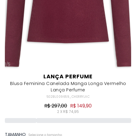
1
/
5
LANÇA PERFUME
Blusa Feminina Canelada Manga Longa Vermelho
Lança Perfume
502BL009659_CHERRYLAC
R$ 297,00
R$ 149,90
2 X R$ 74,95
TAMANHO
Selecione o tamanho