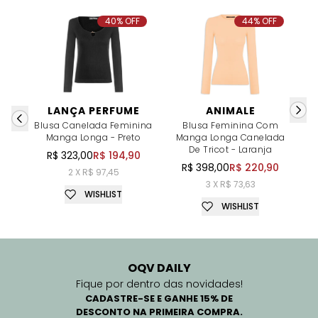
40% OFF
44% OFF
LANÇA PERFUME
ANIMALE
Blusa Canelada Feminina
Blusa Feminina Com
B
Manga Longa - Preto
Manga Longa Canelada
De Tricot - Laranja
R$ 323,00
R$ 194,90
R$ 398,00
R$ 220,90
2 X R$ 97,45
3 X R$ 73,63
WISHLIST
WISHLIST
OQV DAILY
Fique por dentro das novidades!
CADASTRE-SE E GANHE 15% DE
DESCONTO NA PRIMEIRA COMPRA.