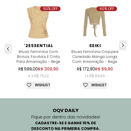
50% OFF
60% OFF
'2ESSENTIAL
SEIKI
Blusa Feminina Com
Blusa Feminina Cropped
B
Bolsos Frontais E Cinto
Canelada Manga Longa
Para Amarração - Bege
Com Amarração - Bege
R$ 599,00
R$ 300,90
R$ 172,90
R$ 69,90
4 X R$ 75,22
1 x R$ 69,90
WISHLIST
WISHLIST
OQV DAILY
Fique por dentro das novidades!
CADASTRE-SE E GANHE 15% DE
DESCONTO NA PRIMEIRA COMPRA.