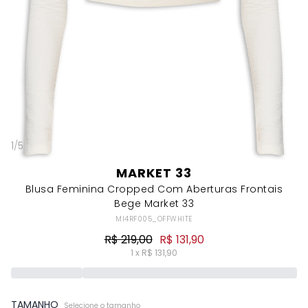
1
/
5
MARKET 33
Blusa Feminina Cropped Com Aberturas Frontais
Bege Market 33
MI4RF005_OFFWHITE
R$ 219,00
R$ 131,90
1 x R$ 131,90
TAMANHO
Selecione o tamanho