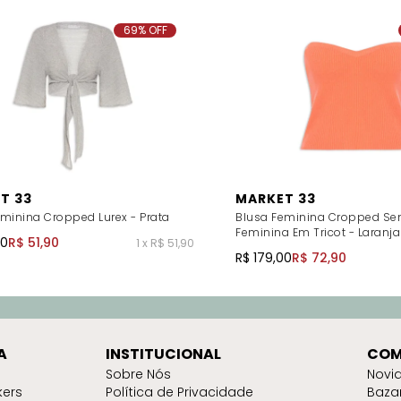
69% OFF
T 33
MARKET 33
minina Cropped Lurex - Prata
Blusa Feminina Cropped S
Feminina Em Tricot - Laranja
00
R$ 51,90
1 x R$ 51,90
R$ 179,00
R$ 72,90
A
INSTITUCIONAL
COM
Sobre Nós
Novi
kers
Política de Privacidade
Baza