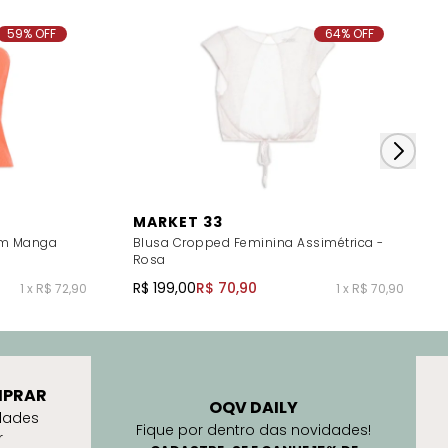
59% OFF
64% OFF
MARKET 33
em Manga
Blusa Cropped Feminina Assimétrica -
Rosa
R$ 199,00
R$ 70,90
1 x R$ 72,90
1 x R$ 70,90
PRAR
OQV DAILY
dades
Fique por dentro das novidades!
r