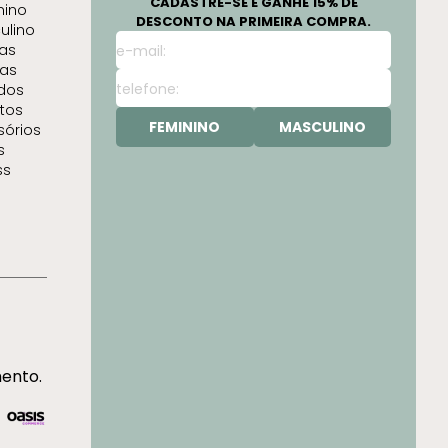
CADASTRE-SE E GANHE 15% DE
nino
DESCONTO NA PRIMEIRA COMPRA.
ulino
as
as
idos
tos
FEMININO
MASCULINO
sórios
s
ss
mento.