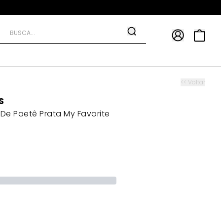
APP
9*
TRA10*
<< Voltar
S
De Paetê Prata My Favorite