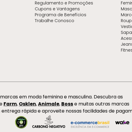
Regulamento e Promoções
Femi
Cupons e Vantagens
Masc
Programa de Benefícios
Marc
Trabalhe Conosco
Roup
Vest
Sapa
Aces
Jean
Fitne
s marcas em moda feminina e masculina. Descubra as
de
Farm
,
Osklen
,
Animale
,
Boss
e muitas outras marcas
 entrega rápida e aproveite nossas facilidades de paga