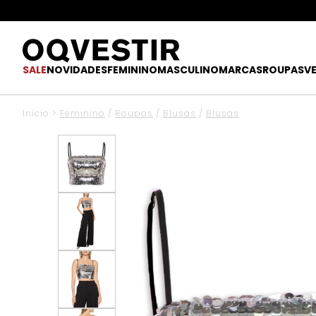
SALE
NOVIDADES
FEMININO
MASCULINO
MARCAS
ROUPAS
V
Início
>
Feminino
/
Roupas
/
Blusas
/
Blusas