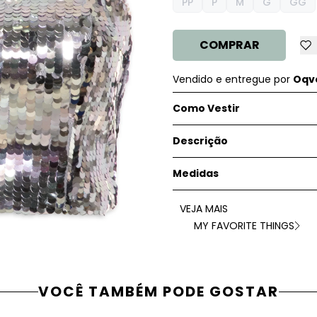
PP
P
M
G
GG
COMPRAR
Vendido e entregue por
Oqve
Como Vestir
Descrição
Medidas
VEJA MAIS
MY FAVORITE THINGS
VOCÊ TAMBÉM PODE GOSTAR