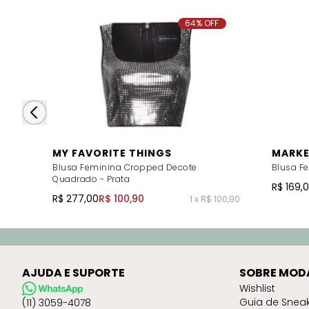
64% OFF
MY FAVORITE THINGS
MARKE
Blusa Feminina Cropped Decote
Blusa Fe
Quadrado - Prata
R$ 169,
R$ 277,00
R$ 100,90
1 x R$ 100,90
AJUDA E SUPORTE
SOBRE MOD
Wishlist
Guia de Snea
(11) 3059-4078