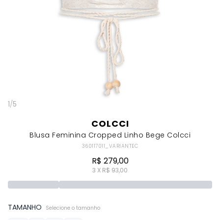
1
/
5
COLCCI
Blusa Feminina Cropped Linho Bege Colcci
360117011_VARIANTEC
R$ 279,00
3 X R$ 93,00
TAMANHO
Selecione o tamanho