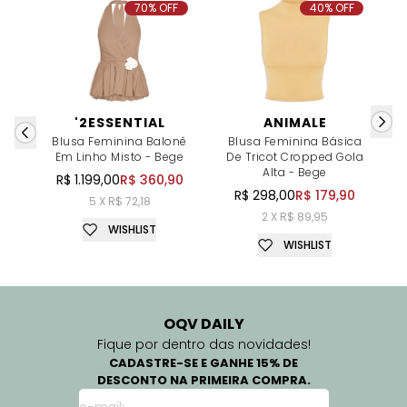
70% OFF
40% OFF
'2ESSENTIAL
ANIMALE
Blusa Feminina Balonê
Blusa Feminina Básica
Em Linho Misto - Bege
De Tricot Cropped Gola
L
Alta - Bege
R$ 1.199,00
R$ 360,90
R$ 298,00
R$ 179,90
5 X R$ 72,18
2 X R$ 89,95
WISHLIST
WISHLIST
OQV DAILY
Fique por dentro das novidades!
CADASTRE-SE E GANHE 15% DE
DESCONTO NA PRIMEIRA COMPRA.