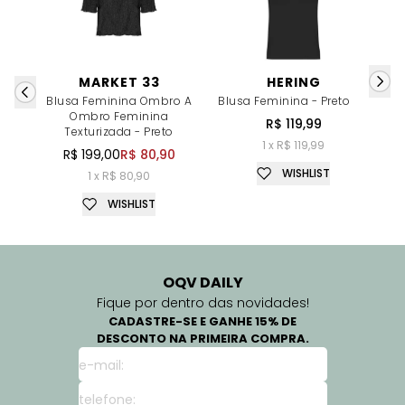
MARKET 33
HERING
Blusa Feminina Ombro A
Blusa Feminina - Preto
Bl
Ombro Feminina
R$ 119,99
Texturizada - Preto
1 x R$ 119,99
R$ 199,00
R$ 80,90
WISHLIST
1 x R$ 80,90
WISHLIST
OQV DAILY
Fique por dentro das novidades!
CADASTRE-SE E GANHE 15% DE
DESCONTO NA PRIMEIRA COMPRA.