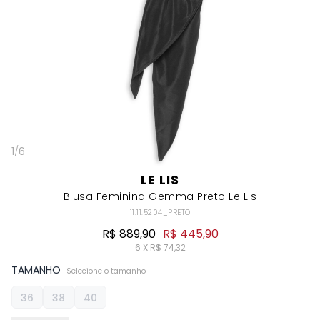
1
/
6
LE LIS
Blusa Feminina Gemma Preto Le Lis
11.11.5204_PRETO
R$ 889,90
R$ 445,90
6 X R$ 74,32
TAMANHO
Selecione o tamanho
36
38
40