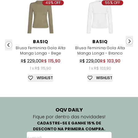
49% OFF
55% OFF
BASIQ
BASIQ
Blusa Feminina Gola Alta
Blusa Feminina Gola Alta
B
Manga Longa - Bege
Manga Longa - Branco
R$ 229,00
R$ 115,90
R$ 229,00
R$ 103,90
1 x R$ 115,90
1 x R$ 103,90
WISHLIST
WISHLIST
OQV DAILY
Fique por dentro das novidades!
CADASTRE-SE E GANHE 15% DE
DESCONTO NA PRIMEIRA COMPRA.