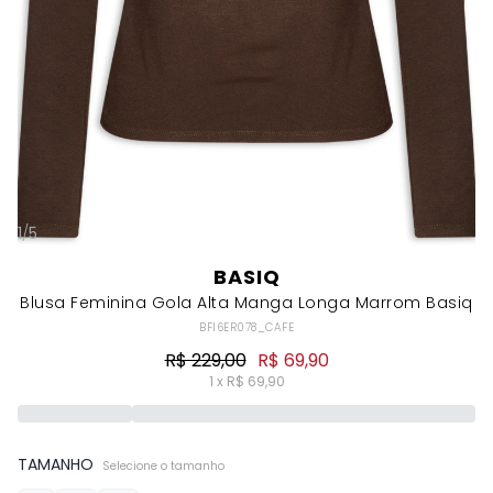
1
/
5
BASIQ
Blusa Feminina Gola Alta Manga Longa Marrom Basiq
BFI6ER078_CAFE
R$ 229,00
R$ 69,90
1 x R$ 69,90
TAMANHO
Selecione o tamanho