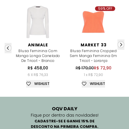
59% OFF
ANIMALE
MARKET 33
Blusa Feminina Com
Blusa Feminina Cropped
B
Manga Longa Canelado
Sem Manga Feminina Em
De Tricot - Branco
Tricot - Laranja
R$ 458,00
R$ 179,00
R$ 72,90
6 X R$ 76,33
1 x R$ 72,90
WISHLIST
WISHLIST
OQV DAILY
Fique por dentro das novidades!
CADASTRE-SE E GANHE 15% DE
DESCONTO NA PRIMEIRA COMPRA.