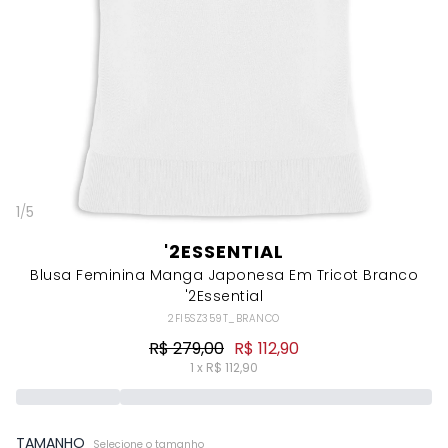
1
/
5
'2ESSENTIAL
Blusa Feminina Manga Japonesa Em Tricot Branco
'2Essential
2FI5SZ359T_BRANCO
R$ 279,00
R$ 112,90
1 x R$ 112,90
TAMANHO
Selecione o tamanho