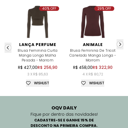
40% OFF
29% OFF
LANÇA PERFUME
ANIMALE
Blusa Feminina Curta
Blusa Feminina De Tricot
B
Manga Longa Malha
Canelado Manga Longa -
Pesada - Marrom
Marrom
R$ 427,00
R$ 256,90
R$ 458,00
R$ 322,90
3 X R$ 85,63
4 X R$ 80,72
WISHLIST
WISHLIST
OQV DAILY
Fique por dentro das novidades!
CADASTRE-SE E GANHE 15% DE
DESCONTO NA PRIMEIRA COMPRA.