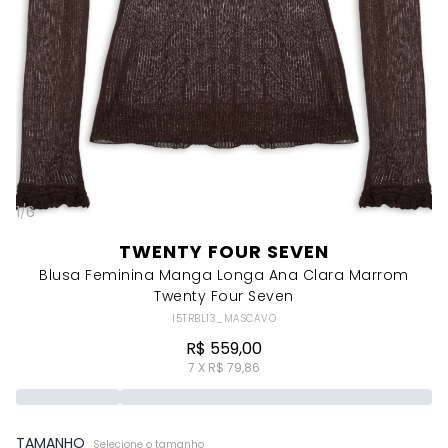
1
/
6
TWENTY FOUR SEVEN
Blusa Feminina Manga Longa Ana Clara Marrom
Twenty Four Seven
I5TRBL13_MASCAVO
R$ 559,00
7 X R$ 79,86
TAMANHO
Selecione o tamanho