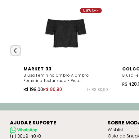
59% OFF
MARKET 33
COLCC
Blusa Feminina Ombro A Ombro
Blusa Fe
Feminina Texturizada - Preto
R$ 428,
R$ 199,00
R$ 80,90
1 x R$ 80,90
AJUDA E SUPORTE
SOBRE MOD
Wishlist
Guia de Snea
(11) 3059-4078