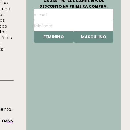
CADASTRE-SE E GANHE 15% DE
nino
DESCONTO NA PRIMEIRA COMPRA.
ulino
as
as
idos
tos
FEMININO
MASCULINO
sórios
s
ss
mento.