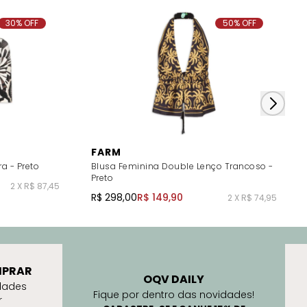
30% OFF
50% OFF
FARM
a - Preto
Blusa Feminina Double Lenço Trancoso -
Preto
2 X R$ 87,45
R$ 298,00
R$ 149,90
2 X R$ 74,95
PRAR
OQV DAILY
dades
Fique por dentro das novidades!
r