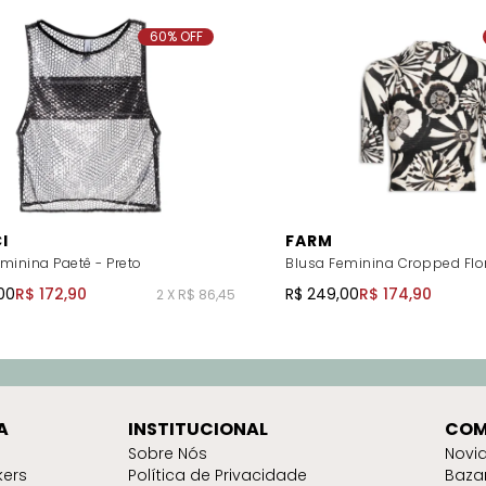
60% OFF
I
FARM
minina Paetê - Preto
Blusa Feminina Cropped Flor
00
R$ 172,90
R$ 249,00
R$ 174,90
2 X R$ 86,45
A
INSTITUCIONAL
COM
Sobre Nós
Novi
kers
Política de Privacidade
Baza