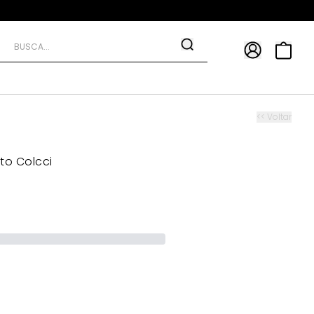
APP
9*
TRA10*
<< Voltar
to Colcci