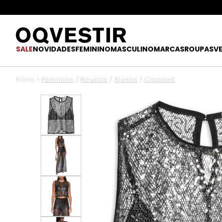
SALE
NOVIDADES
FEMININO
MASCULINO
MARCAS
ROUPAS
V
Início
>
Feminino
/
Roupas
/
Blusas
/
Cropped