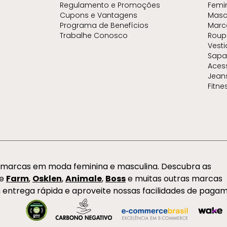
Regulamento e Promoções
Femi
Cupons e Vantagens
Masc
Programa de Benefícios
Marc
Trabalhe Conosco
Roup
Vest
Sapa
Aces
Jean
Fitne
s marcas em moda feminina e masculina. Descubra as
de
Farm
,
Osklen
,
Animale
,
Boss
e muitas outras marcas
 entrega rápida e aproveite nossas facilidades de paga