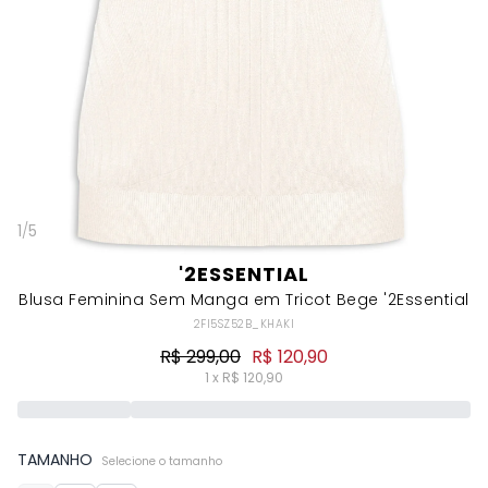
1
/
5
'2ESSENTIAL
Blusa Feminina Sem Manga em Tricot Bege '2Essential
2FI5SZ52B_KHAKI
R$ 299,00
R$ 120,90
1 x R$ 120,90
TAMANHO
Selecione o tamanho