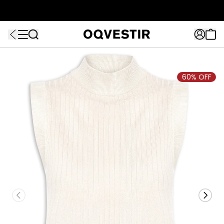
ATÉ 80% OFF + 10% OFF EXTRA!
FRETEAPP
R$499*
EXTRA10*
60% OFF