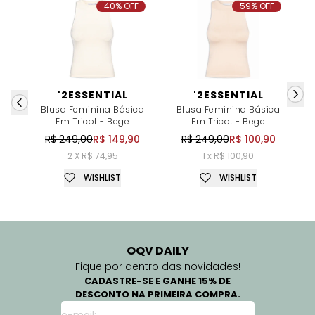
40% OFF
59% OFF
'2ESSENTIAL
'2ESSENTIAL
Blusa Feminina Básica
Blusa Feminina Básica
B
Em Tricot - Bege
Em Tricot - Bege
B
R$ 249,00
R$ 149,90
R$ 249,00
R$ 100,90
2 X R$ 74,95
1 x R$ 100,90
WISHLIST
WISHLIST
OQV DAILY
Fique por dentro das novidades!
CADASTRE-SE E GANHE 15% DE
DESCONTO NA PRIMEIRA COMPRA.