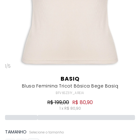
1
/
5
BASIQ
Blusa Feminina Tricot Básica Bege Basiq
BFV6SZ31Y_AREIA
R$ 199,00
R$ 80,90
1 x R$ 80,90
TAMANHO
Selecione o tamanho