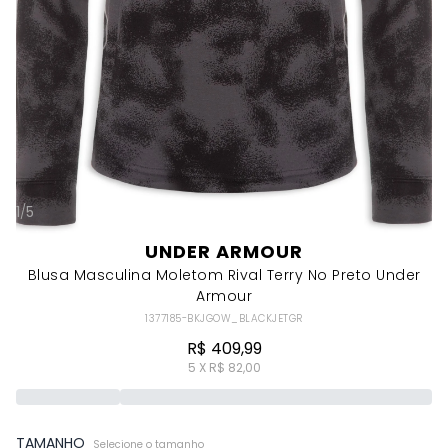
1
/
5
UNDER ARMOUR
Blusa Masculina Moletom Rival Terry No Preto Under
Armour
1377185-BKJGOW_BLACKJETGR
R$ 409,99
5 X R$ 82,00
TAMANHO
Selecione o tamanho