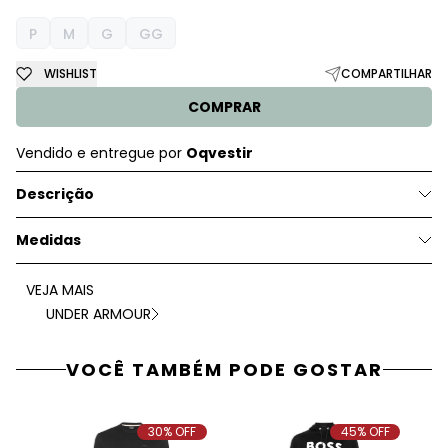
P
M
G
GG
WISHLIST
COMPARTILHAR
COMPRAR
Vendido e entregue por
Oqvestir
Descrição
Medidas
VEJA MAIS
UNDER ARMOUR
VOCÊ TAMBÉM PODE GOSTAR
30% OFF
45% OFF