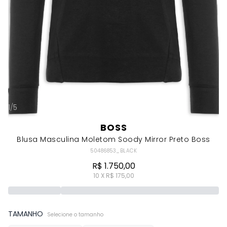
1
/
5
BOSS
Blusa Masculina Moletom Soody Mirror Preto Boss
50486853_BLACK
R$ 1.750,00
10 X R$ 175,00
TAMANHO
Selecione o tamanho