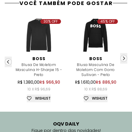
VOCÊ TAMBÉM PODE GOSTAR
30% OFF
45% OFF
BOSS
BOSS
Blusa De Moletom
Blusa Masculina De
Masculina H-Sharpe 15 -
Moletom Com Gorro
Preto
Sullivan - Preto
R$ 1.380,00
R$ 966,90
R$ 1.610,00
R$ 886,90
10 X R$ 96,69
10 X R$ 88,69
WISHLIST
WISHLIST
OQV DAILY
Fique por dentro das novidades!