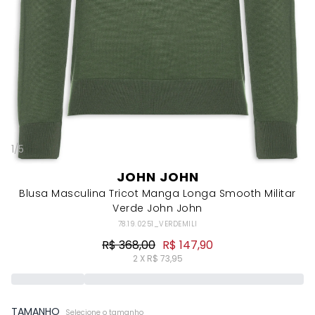
1
/
5
JOHN JOHN
Blusa Masculina Tricot Manga Longa Smooth Militar
Verde John John
78.19.0251_VERDEMILI
R$ 368,00
R$ 147,90
2 X R$ 73,95
TAMANHO
Selecione o tamanho