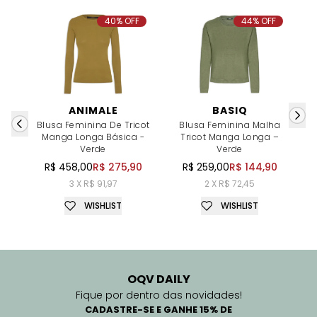
40% OFF
44% OFF
ANIMALE
BASIQ
Blusa Feminina De Tricot
Blusa Feminina Malha
Manga Longa Básica -
Tricot Manga Longa –
Verde
Verde
C
R$ 458,00
R$ 275,90
R$ 259,00
R$ 144,90
3 X R$ 91,97
2 X R$ 72,45
WISHLIST
WISHLIST
OQV DAILY
Fique por dentro das novidades!
CADASTRE-SE E GANHE 15% DE