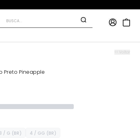
APP
9*
TRA10*
<< Voltar
io Preto Pineapple
3 / G (BR)
4 / GG (BR)