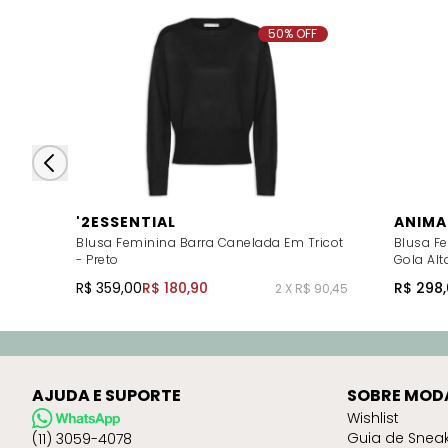
50% OFF
'2ESSENTIAL
ANIMA
Blusa Feminina Barra Canelada Em Tricot
Blusa F
- Preto
Gola Alt
R$ 359,00
R$ 180,90
R$ 298,
2 X R$ 90,45
AJUDA E SUPORTE
SOBRE MOD
Wishlist
Guia de Snea
(11) 3059-4078