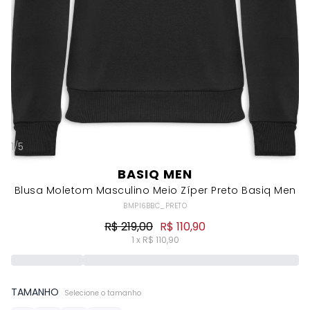
1
/
5
BASIQ MEN
Blusa Moletom Masculino Meio Zíper Preto Basiq Men
BMPI6BBC_PRETO
R$ 219,00
R$ 110,90
1 x R$ 110,90
TAMANHO
Selecione o tamanho