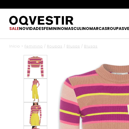
SALE
NOVIDADES
FEMININO
MASCULINO
MARCAS
ROUPAS
V
Início
>
Feminino
/
Roupas
/
Blusas
/
Blusas