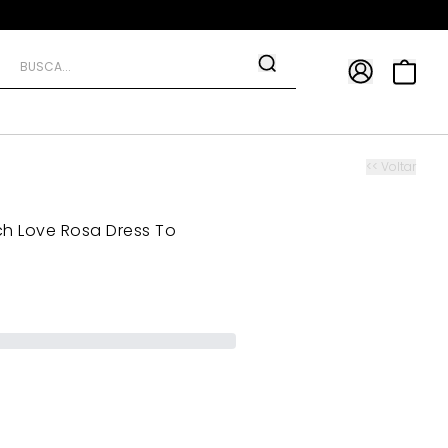
APP
9*
TRA10*
<< Voltar
tch Love Rosa Dress To