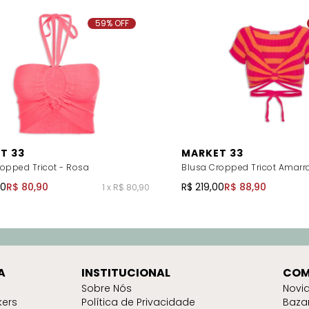
59% OFF
T 33
MARKET 33
opped Tricot - Rosa
Blusa Cropped Tricot Amarr
00
R$ 80,90
R$ 219,00
R$ 88,90
1 x R$ 80,90
A
INSTITUCIONAL
COM
Sobre Nós
Novi
kers
Política de Privacidade
Baza