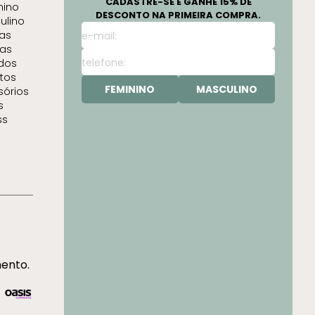
CADASTRE-SE E GANHE 15% DE
nino
DESCONTO NA PRIMEIRA COMPRA.
ulino
as
as
idos
tos
FEMININO
MASCULINO
sórios
s
ss
mento.