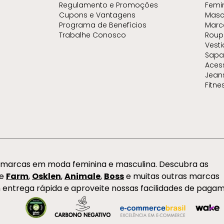
Regulamento e Promoções
Femi
Cupons e Vantagens
Masc
Programa de Benefícios
Marc
Trabalhe Conosco
Roup
Vest
Sapa
Aces
Jean
Fitne
s marcas em moda feminina e masculina. Descubra as
de
Farm
,
Osklen
,
Animale
,
Boss
e muitas outras marcas
 entrega rápida e aproveite nossas facilidades de paga