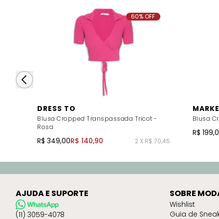
60% OFF
DRESS TO
MARKE
Blusa Cropped Transpassada Tricot -
Blusa Cr
Rosa
R$ 199,
R$ 349,00
R$ 140,90
2 X R$ 70,45
AJUDA E SUPORTE
SOBRE MOD
Wishlist
Guia de Snea
(11) 3059-4078