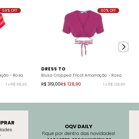
59% OFF
60% OFF
DRESS TO
ação - Rosa
Blusa Cropped Tricot Amarração - Rosa
R$ 319,00
R$ 128,90
1 x R$ 88,90
1 x R$ 128,90
PRAR
OQV DAILY
dades
Fique por dentro das novidades!
r