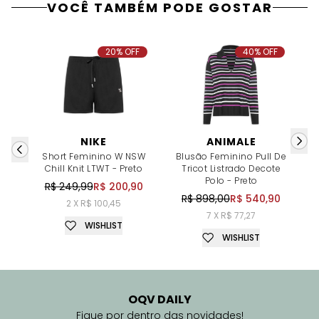
VOCÊ TAMBÉM PODE GOSTAR
20% OFF
40% OFF
NIKE
ANIMALE
Short Feminino W NSW
Blusão Feminino Pull De
Chill Knit LTWT - Preto
Tricot Listrado Decote
Polo - Preto
R$ 249,99
R$ 200,90
R$ 898,00
R$ 540,90
2 X R$ 100,45
7 X R$ 77,27
WISHLIST
WISHLIST
OQV DAILY
Fique por dentro das novidades!