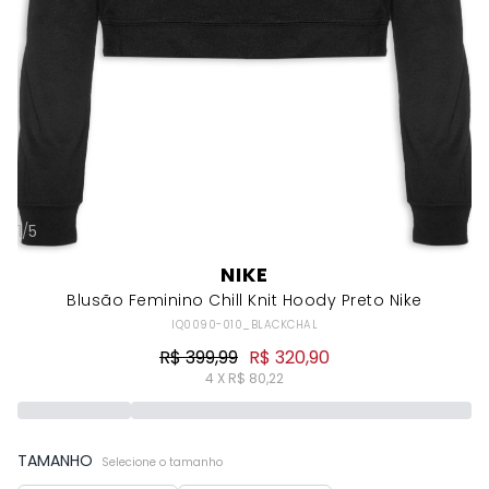
1
/
5
NIKE
Blusão Feminino Chill Knit Hoody Preto Nike
IQ0090-010_BLACKCHAL
R$ 399,99
R$ 320,90
4 X R$ 80,22
TAMANHO
Selecione o tamanho