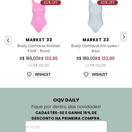
30% OFF
30% OFF
MARKET 33
MARKET 33
Body Carnaval Animal
Body Carnaval Em Lurex -
B
Print - Rosa
Azul
R$ 189,00
R$ 132,90
R$ 189,00
R$ 132,90
1 x R$ 132,90
1 x R$ 132,90
WISHLIST
WISHLIST
OQV DAILY
Fique por dentro das novidades!
CADASTRE-SE E GANHE 15% DE
DESCONTO NA PRIMEIRA COMPRA.