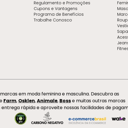
Regulamento e Promoções
Femi
Cupons e Vantagens
Masc
Programa de Benefícios
Marc
Trabalhe Conosco
Roup
Vest
Sapa
Aces
Jean
Fitne
s marcas em moda feminina e masculina. Descubra as
de
Farm
,
Osklen
,
Animale
,
Boss
e muitas outras marcas
 entrega rápida e aproveite nossas facilidades de paga