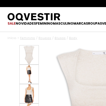
SALE
NOVIDADES
FEMININO
MASCULINO
MARCAS
ROUPAS
V
Início
>
Feminino
/
Roupas
/
Blusas
/
Body