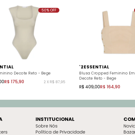
50% OFF
ENTIAL
'2ESSENTIAL
minino Decote Reto - Bege
Blusa Cropped Feminino Em
Decote Reto - Bege
00
R$ 175,90
2 X R$ 87,95
R$ 409,00
R$ 164,90
A
INSTITUCIONAL
COM
Sobre Nós
Novi
kers
Política de Privacidade
Baza