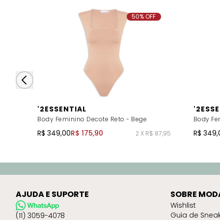
50% OFF
'2ESSENTIAL
'2ESS
Body Feminino Decote Reto - Bege
Body Fe
R$ 349,00
R$ 175,90
R$ 349,
2 X R$ 87,95
AJUDA E SUPORTE
SOBRE MOD
Wishlist
Guia de Snea
(11) 3059-4078