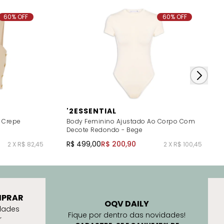
60% OFF
60% OFF
'2ESSENTIAL
 Crepe
Body Feminino Ajustado Ao Corpo Com
Decote Redondo - Bege
R$ 499,00
R$ 200,90
2 X R$ 82,45
2 X R$ 100,45
PRAR
OQV DAILY
dades
Fique por dentro das novidades!
r