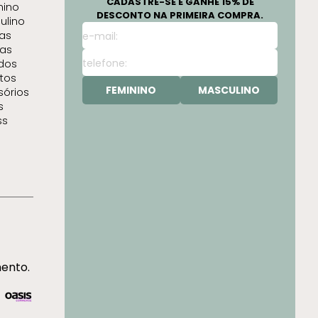
CADASTRE-SE E GANHE 15% DE
nino
DESCONTO NA PRIMEIRA COMPRA.
ulino
as
as
idos
tos
FEMININO
MASCULINO
sórios
s
ss
mento.