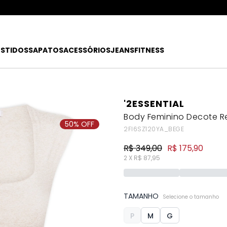
ATÉ 80% OFF + 10% OFF EXTRA!
FRETE
R$49
EX
ESTIDOS
SAPATOS
ACESSÓRIOS
JEANS
FITNESS
'2ESSENTIAL
Body Feminino Decote Re
50% OFF
2FI6SZ120YA_BEGE
R$ 349,00
R$ 175,90
2 X R$ 87,95
TAMANHO
Selecione o tamanho
P
M
G