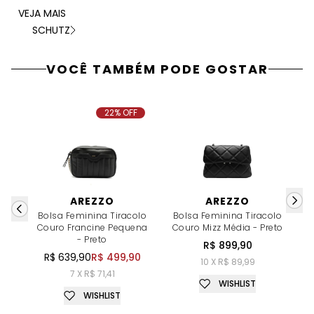
VEJA MAIS
SCHUTZ
VOCÊ TAMBÉM PODE GOSTAR
22% OFF
AREZZO
AREZZO
Bolsa Feminina Tiracolo
Bolsa Feminina Tiracolo
B
Couro Francine Pequena
Couro Mizz Média - Preto
C
- Preto
R$ 899,90
R$ 639,90
R$ 499,90
10 X R$ 89,99
7 X R$ 71,41
WISHLIST
WISHLIST