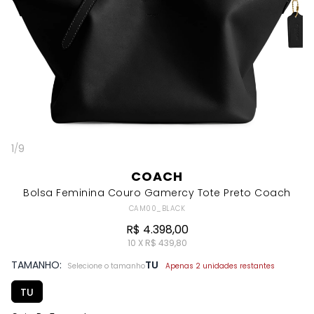
1
/
9
COACH
Bolsa Feminina Couro Gamercy Tote Preto Coach
CAM00_BLACK
R$ 4.398,00
10 X R$ 439,80
TAMANHO:
TU
Selecione o tamanho
Apenas 2 unidades restantes
TU