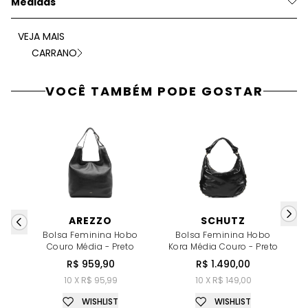
Medidas
VEJA MAIS
CARRANO
VOCÊ TAMBÉM PODE GOSTAR
AREZZO
SCHUTZ
Bolsa Feminina Hobo
Bolsa Feminina Hobo
Couro Média - Preto
Kora Média Couro - Preto
R$ 959,90
R$ 1.490,00
R
10 X R$ 95,99
10 X R$ 149,00
WISHLIST
WISHLIST