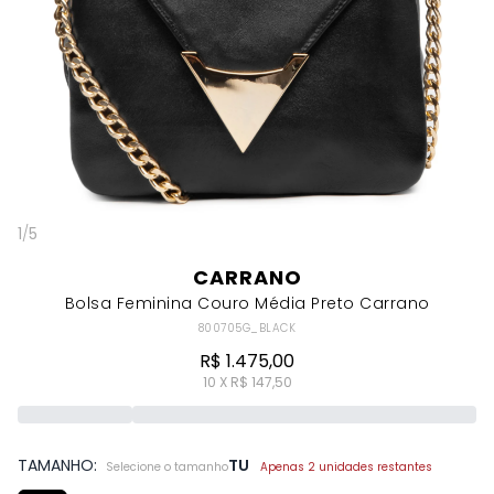
1
/
5
CARRANO
Bolsa Feminina Couro Média Preto Carrano
800705G_BLACK
R$ 1.475,00
10 X R$ 147,50
TAMANHO:
TU
Selecione o tamanho
Apenas 2 unidades restantes