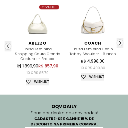
55% OFF
AREZZO
COACH
Bolsa Feminina
Bolsa Feminina Chain
Shopping Couro Grande
Tabby Shoulder - Branco
B
Costuras - Branco
R$ 4.998,00
R$ 1.899,90
R$ 857,90
10 X R$ 499,80
10 X R$ 85,79
WISHLIST
WISHLIST
OQV DAILY
Fique por dentro das novidades!
CADASTRE-SE E GANHE 15% DE
DESCONTO NA PRIMEIRA COMPRA.