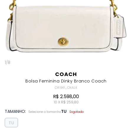
1
/
8
COACH
Bolsa Feminina Dinky Branco Coach
CW641_CHALK
R$ 2.598,00
10 X R$ 259,80
TAMANHO:
TU
Selecione o tamanho
Esgotado
TU