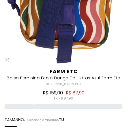
1
/
5
FARM ETC
Bolsa Feminina Fervo Dança De Listras Azul Farm Etc
78326032R_DANCADELI
R$ 159,00
R$ 87,90
1 x R$ 87,90
TAMANHO:
TU
Selecione o tamanho