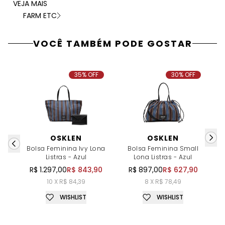
VEJA MAIS
FARM ETC
VOCÊ TAMBÉM PODE GOSTAR
35% OFF
30% OFF
OSKLEN
OSKLEN
Bolsa Feminina Ivy Lona
Bolsa Feminina Small
B
Listras - Azul
Lona Listras - Azul
R$ 1.297,00
R$ 843,90
R$ 897,00
R$ 627,90
10 X R$ 84,39
8 X R$ 78,49
WISHLIST
WISHLIST