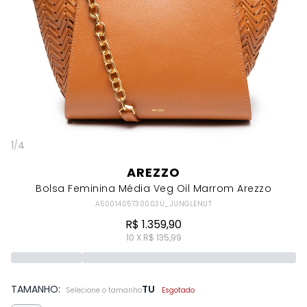
1
/
4
AREZZO
Bolsa Feminina Média Veg Oil Marrom Arezzo
A5001405730003U_JUNGLENUT
R$ 1.359,90
10 X R$ 135,99
TAMANHO:
TU
Selecione o tamanho
Esgotado