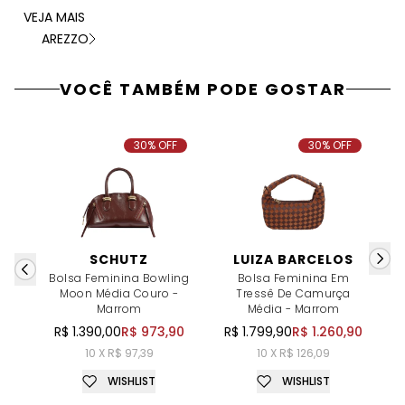
VEJA MAIS
AREZZO
VOCÊ TAMBÉM PODE GOSTAR
30% OFF
30% OFF
SCHUTZ
LUIZA BARCELOS
Bolsa Feminina Bowling
Bolsa Feminina Em
Moon Média Couro -
Tressê De Camurça
Marrom
Média - Marrom
R$ 1.390,00
R$ 973,90
R$ 1.799,90
R$ 1.260,90
10 X R$ 97,39
10 X R$ 126,09
WISHLIST
WISHLIST