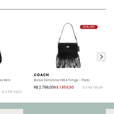
30% OFF
COACH
ia Mini
Bolsa Feminina 1964 Fringe - Preto
R$ 2.798,00
R$ 1.959,90
10 X R$ 195,99
10 X R$ 129,50