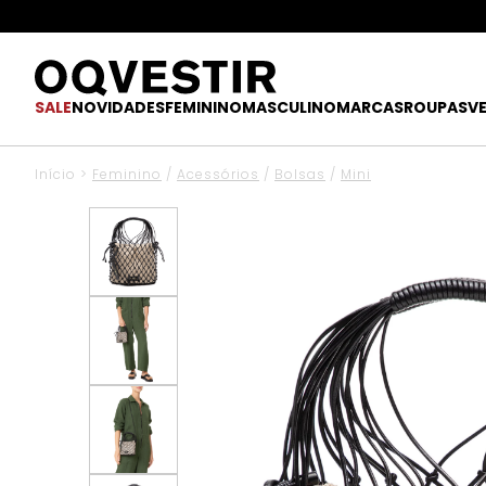
SALE
NOVIDADES
FEMININO
MASCULINO
MARCAS
ROUPAS
V
Início
>
Feminino
/
Acessórios
/
Bolsas
/
Mini