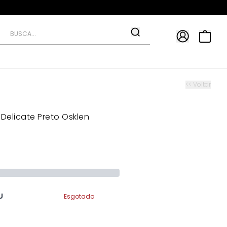
APP
9*
TRA10*
<< Voltar
 Delicate Preto Osklen
U
Esgotado