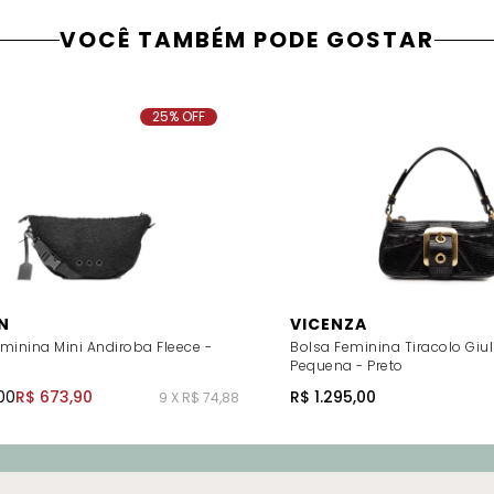
VOCÊ TAMBÉM PODE GOSTAR
25% OFF
N
VICENZA
minina Mini Andiroba Fleece -
Bolsa Feminina Tiracolo Giul
Pequena - Preto
00
R$ 673,90
R$ 1.295,00
9 X R$ 74,88