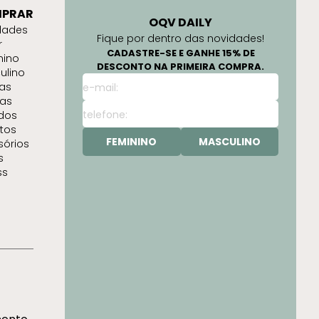
PRAR
OQV DAILY
dades
Fique por dentro das novidades!
r
CADASTRE-SE E GANHE 15% DE
nino
DESCONTO NA PRIMEIRA COMPRA.
ulino
as
as
idos
tos
FEMININO
MASCULINO
sórios
s
ss