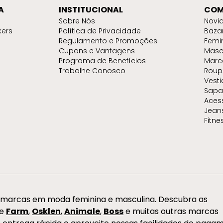
A
INSTITUCIONAL
COM
Sobre Nós
Novi
kers
Política de Privacidade
Baza
Regulamento e Promoções
Femi
Cupons e Vantagens
Masc
Programa de Benefícios
Marc
Trabalhe Conosco
Roup
Vest
Sapa
Aces
Jean
Fitne
s marcas em moda feminina e masculina. Descubra as
de
Farm
,
Osklen
,
Animale
,
Boss
e muitas outras marcas