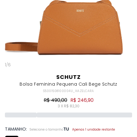
1
/
6
SCHUTZ
Bolsa Feminina Pequena Cali Bege Schutz
S5001508100004U_HAZELCARA
R$ 490,00
R$ 246,90
3 X R$ 82,30
TAMANHO:
TU
Selecione o tamanho
Apenas 1 unidade restante