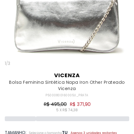
1
/
3
VICENZA
Bolsa Feminina Sintética Napa Iron Other Prateado
Vicenza
P5000800160005U_PRATA
R$ 495,00
R$ 371,90
5 X R$ 74,38
TAMANHO:
TU
Selecione o tamanho
Apenas 3 unidades restantes