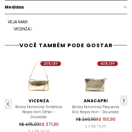
Medidas
VEJA MAIS
VICENZA
VOCÊ TAMBÉM PODE GOSTAR
25% OFF
40% OFF
VICENZA
ANACAPRI
Bolsa Feminina Sintética
Bolsa Feminina Pequena
B
Napa Iron Other -
Eco Napa Iron - Dourado
E
Dourado
R$ 249,90
R$ 150,90
R$ 495,00
R$ 371,90
2 X R$ 75,45
5 X R$ 74,38