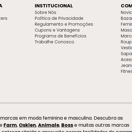
A
INSTITUCIONAL
COM
Sobre Nós
Novi
kers
Política de Privacidade
Baza
Regulamento e Promoções
Femi
Cupons e Vantagens
Masc
Programa de Benefícios
Marc
Trabalhe Conosco
Roup
Vest
Sapa
Aces
Jean
Fitne
s marcas em moda feminina e masculina. Descubra as
de
Farm
,
Osklen
,
Animale
,
Boss
e muitas outras marcas