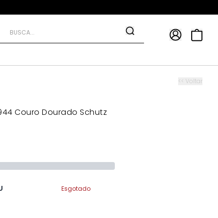
APP
9*
TRA10*
<< Voltar
 944 Couro Dourado Schutz
U
Esgotado