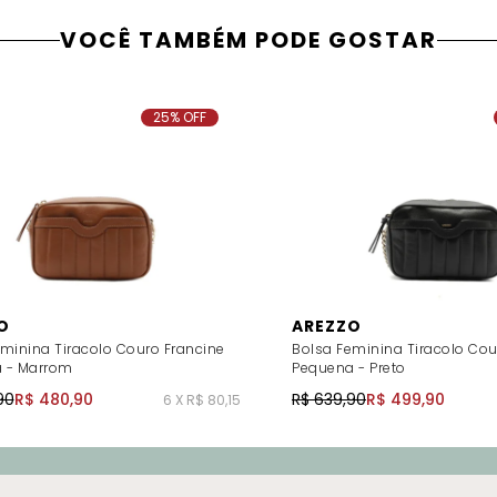
VOCÊ TAMBÉM PODE GOSTAR
25% OFF
O
AREZZO
minina Tiracolo Couro Francine
Bolsa Feminina Tiracolo Cou
 - Marrom
Pequena - Preto
90
R$ 480,90
R$ 639,90
R$ 499,90
6 X R$ 80,15