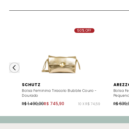
50% OFF
SCHUTZ
AREZZ
Bolsa Feminina Tiracolo Bubble Couro -
Bolsa Fe
Dourado
Pequena
R$ 1.490,00
R$ 745,90
R$ 639,
10 X R$ 74,59