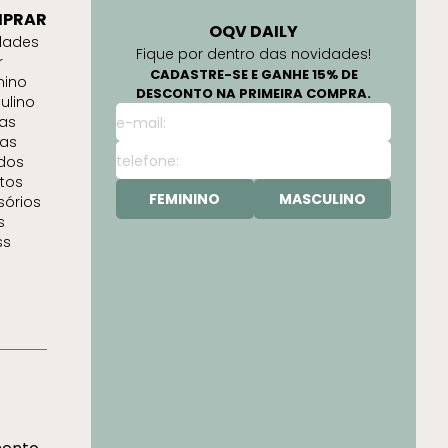
PRAR
OQV DAILY
dades
Fique por dentro das novidades!
r
CADASTRE-SE E GANHE 15% DE
nino
DESCONTO NA PRIMEIRA COMPRA.
ulino
as
as
idos
tos
FEMININO
MASCULINO
sórios
s
ss