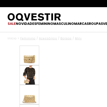
SALE
NOVIDADES
FEMININO
MASCULINO
MARCAS
ROUPAS
V
Início
>
Feminino
/
Acessórios
/
Bolsas
/
Mini