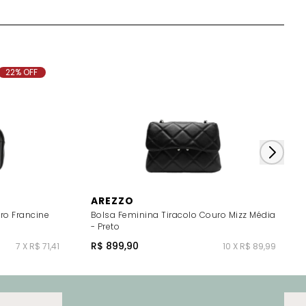
22% OFF
AREZZO
ro Francine
Bolsa Feminina Tiracolo Couro Mizz Média
- Preto
R$ 899,90
7 X R$ 71,41
10 X R$ 89,99